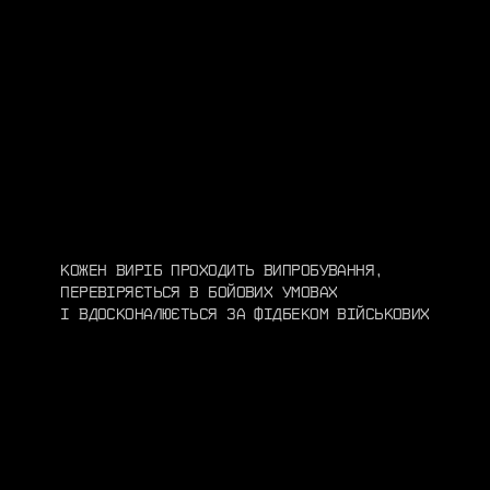
КОЖЕН ВИРІБ ПРОХОДИТЬ ВИПРОБУВАННЯ,
ПЕРЕВІРЯЄТЬСЯ В БОЙОВИХ УМОВАХ
І ВДОСКОНАЛЮЄТЬСЯ ЗА ФІДБЕКОМ ВІЙСЬКОВИХ