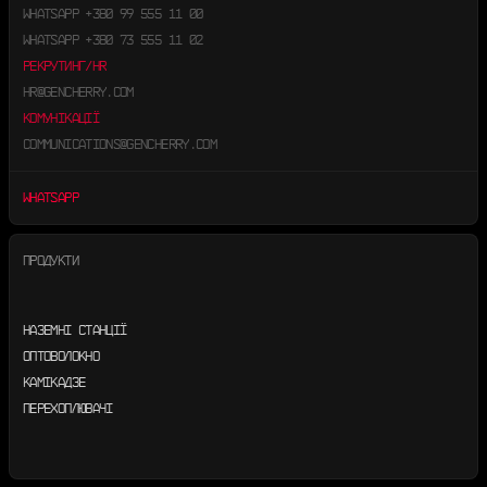
WHATSAPP
+380 99 555 11 00
WHATSAPP
+380 73 555 11 02
РЕКРУТИНГ/HR
HR@GENCHERRY.COM
КОМУНІКАЦІЇ
COMMUNICATIONS@GENCHERRY.COM
WHATSAPP
ПРОДУКТИ
НАЗЕМНІ СТАНЦІЇ
ОПТОВОЛОКНО
КАМІКАДЗЕ
ПЕРЕХОПЛЮВАЧІ