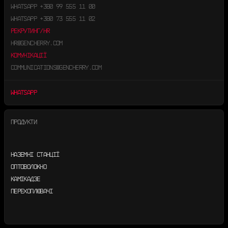
WHATSAPP
+380 99 555 11 00
WHATSAPP
+380 73 555 11 02
РЕКРУТИНГ/HR
HR@GENCHERRY.COM
КОМУНІКАЦІЇ
COMMUNICATIONS@GENCHERRY.COM
WHATSAPP
ПРОДУКТИ
НАЗЕМНІ СТАНЦІЇ
ОПТОВОЛОКНО
КАМІКАДЗЕ
ПЕРЕХОПЛЮВАЧІ