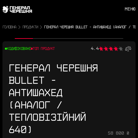
МЕНЮ
ГОЛОВНА
ПРОДУКТИ
ГЕНЕРАЛ ЧЕРЕШНЯ BULLET - АНТИШАХЕД (АНАЛОГ / ТЕ
Попереднє фото
Наступне фото
4.4
КОДИФІКОВАНО
ТОП ПРОДУКТ
ГЕНЕРАЛ ЧЕРЕШНЯ
BULLET -
АНТИШАХЕД
(АНАЛОГ /
ТЕПЛОВІЗІЙНИЙ
640)
58 800 ₴