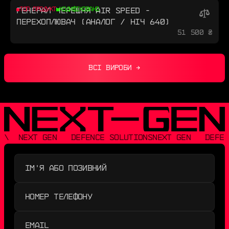
ГЕНЕРАЛ ЧЕРЕШНЯ AIR SPEED -
ТОП ПРОДУКТ
КОДИФІКОВАНО
ПЕРЕХОПЛЮВАЧ (АНАЛОГ / НІЧ 640)
51 500 ₴
ВСІ ВИРОБИ →
\  NEXT GEN   DEFENCE SOLUTIONS
NEXT GEN   DEFEN