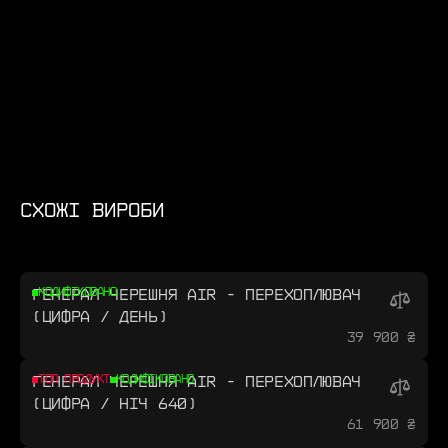
СХОЖІ ВИРОБИ
ГЕНЕРАЛ ЧЕРЕШНЯ AIR - ПЕРЕХОПЛЮВАЧ
КОДИФІКОВАНО
(ЦИФРА / ДЕНЬ)
39 900 ₴
ГЕНЕРАЛ ЧЕРЕШНЯ AIR - ПЕРЕХОПЛЮВАЧ
ТОП ПРОДУКТ
КОДИФІКОВАНО
(ЦИФРА / НІЧ 640)
61 900 ₴