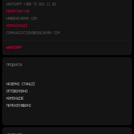
WHATSAPP
+380 73 555 11 02
РЕКРУТИНГ/HR
HR@GENCHERRY.COM
КОМУНІКАЦІЇ
COMMUNICATIONS@GENCHERRY.COM
WHATSAPP
ПРОДУКТИ
НАЗЕМНІ СТАНЦІЇ
ОПТОВОЛОКНО
КАМІКАДЗЕ
ПЕРЕХОПЛЮВАЧІ