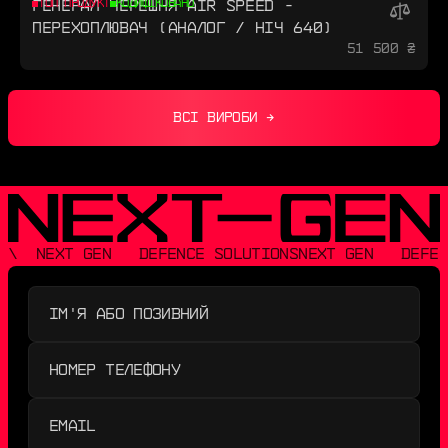
ГЕНЕРАЛ ЧЕРЕШНЯ AIR SPEED -
ТОП ПРОДУКТ
КОДИФІКОВАНО
ПЕРЕХОПЛЮВАЧ (АНАЛОГ / НІЧ 640)
51 500 ₴
ВСІ ВИРОБИ →
\  NEXT GEN   DEFENCE SOLUTIONS
NEXT GEN   DEFEN