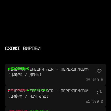
СХОЖІ ВИРОБИ
ГЕНЕРАЛ ЧЕРЕШНЯ AIR - ПЕРЕХОПЛЮВАЧ
КОДИФІКОВАНО
(ЦИФРА / ДЕНЬ)
39 900 ₴
ГЕНЕРАЛ ЧЕРЕШНЯ AIR - ПЕРЕХОПЛЮВАЧ
ТОП ПРОДУКТ
КОДИФІКОВАНО
(ЦИФРА / НІЧ 640)
61 900 ₴