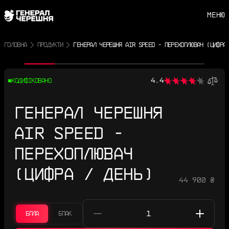
МЕНЮ
ГОЛОВНА
ПРОДУКТИ
ГЕНЕРАЛ ЧЕРЕШНЯ AIR SPEED - ПЕРЕХОПЛЮВАЧ (ЦИФРА
Попереднє фото
Наступне фото
4.4
КОДИФІКОВАНО
ГЕНЕРАЛ ЧЕРЕШНЯ
AIR SPEED -
ПЕРЕХОПЛЮВАЧ
(ЦИФРА / ДЕНЬ)
44 900 ₴
БПЛА
БПАК